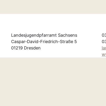
Landesjugendpfarramt Sachsens
0
Caspar-David-Friedrich-Straße 5
0
01219 Dresden
l
w