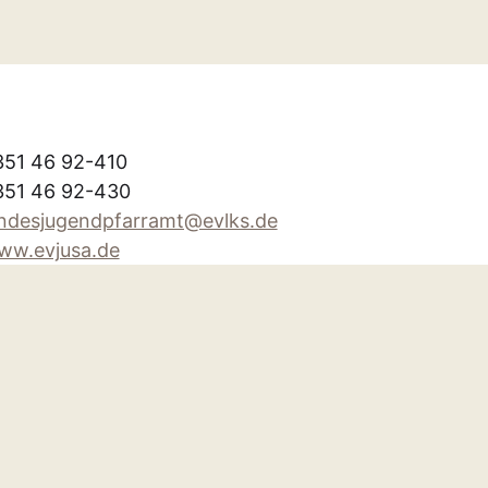
351 46 92-410
351 46 92-430
andesjugendpfarramt@evlks.de
ww.evjusa.de